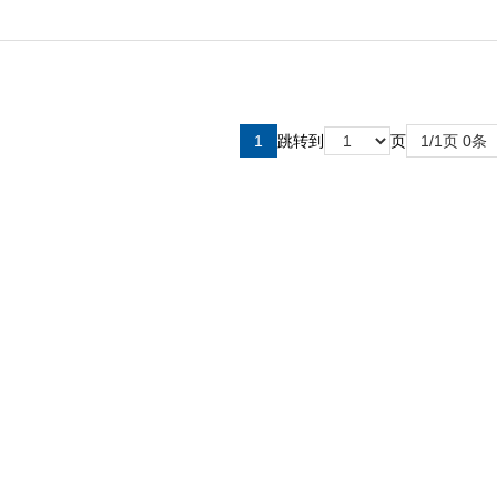
1
跳转到
页
1/1页 0条