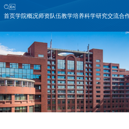
首页
学院概况
师资队伍
教学培养
科学研究
交流合
同等学力申请硕士学位