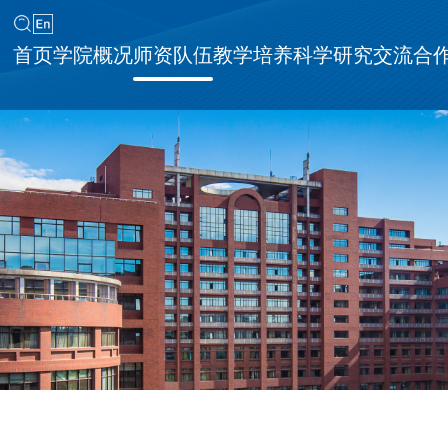
首页
学院概况
师资队伍
教学培养
科学研究
交流合
同等学力申请硕士学位