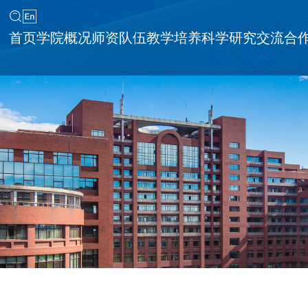
首页
学院概况
师资队伍
教学培养
科学研究
交流合
同等学力申请硕士学位