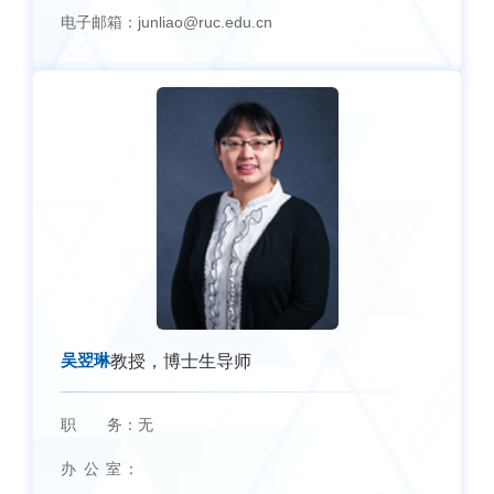
电子邮箱：
junliao@ruc.edu.cn
吴翌琳
教授，博士生导师
职 务：
无
办 公 室：