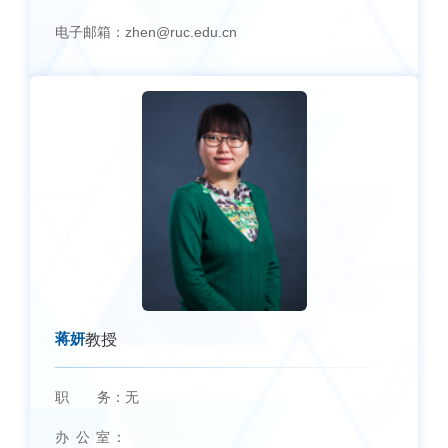
电子邮箱：
zhen@ruc.edu.cn
蒋妍
教授
职 务：
无
办 公 室：