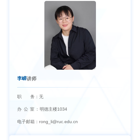
李嵘
讲师
职 务：
无
办 公 室：
明德主楼1034
电子邮箱：
rong_li@ruc.edu.cn