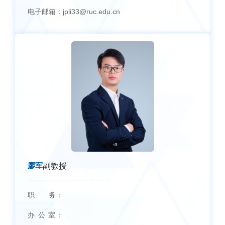
电子邮箱：
jpli33@ruc.edu.cn
廖军
副教授
职 务：
办 公 室：