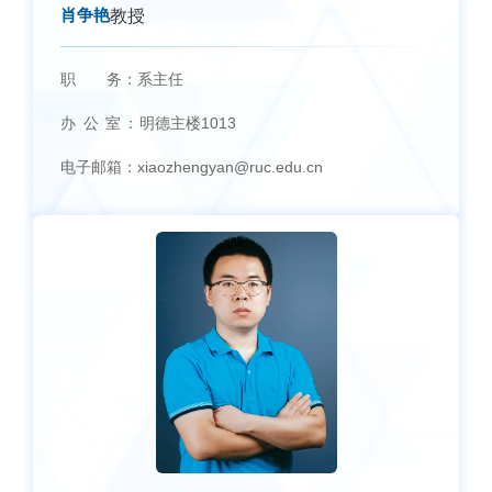
肖争艳
教授
职 务：
系主任
办 公 室：
明德主楼1013
电子邮箱：
xiaozhengyan@ruc.edu.cn