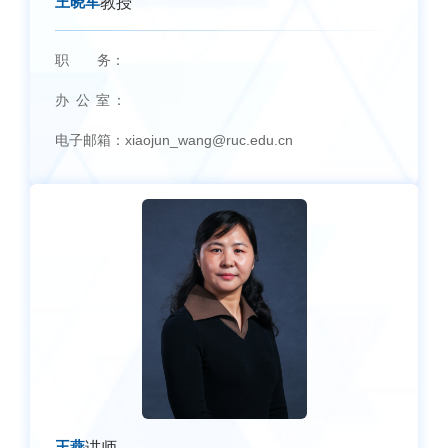
王晓军
教授
职 务：
办 公 室：
电子邮箱：
xiaojun_wang@ruc.edu.cn
王燕
讲师