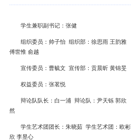
学生兼职副书记：张健
组织委员：帅子怡 组织部：徐思雨 王韵雅
傅世惟 俞越
宣传委员：曹毓文 宣传部：贡晨昕 黄锦旻
权益委员：张茗悦
辩论队队长：白一浦 辩论队：尹天铄 郭欣
然
学生艺术团团长：朱晓茹 学生艺术团：欧彬
欣 李昱心