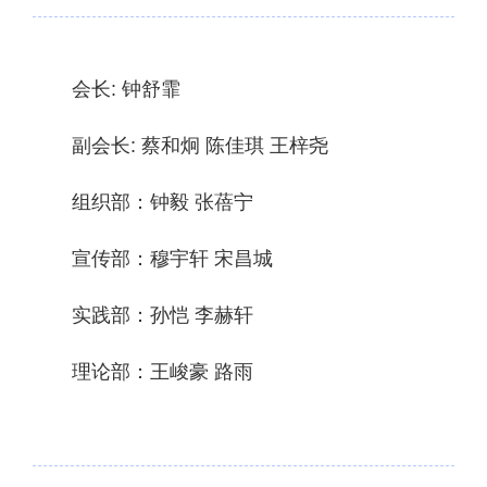
会长: 钟舒霏
副会长: 蔡和炯 陈佳琪 王梓尧
组织部：钟毅 张蓓宁
宣传部：穆宇轩 宋昌城
实践部：孙恺 李赫轩
理论部：王峻豪 路雨