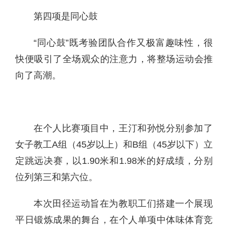
第四项是同心鼓
“同心鼓”既考验团队合作又极富趣味性，很
快便吸引了全场观众的注意力，将整场运动会推
向了高潮。
在个人比赛项目中，王汀和孙悦分别参加了
女子教工
A
组（
45
岁以上）和
B
组（
45
岁以下）立
定跳远决赛，以
1.90
米和
1.98
米的好成绩，分别
位列第三和第六位。
本次田径运动旨在为教职工们搭建一个展现
平日锻炼成果的舞台，在个人单项中体味体育竞