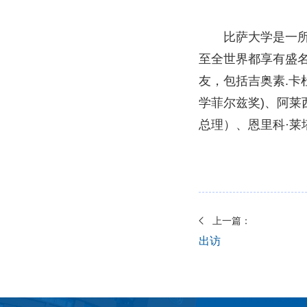
比萨大学是一所
至全世界都享有盛名
友，包括吉奥素.卡杜
学菲尔兹奖)、阿莱
总理）、恩里科·莱
上一篇：
出访