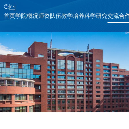
首页
学院概况
师资队伍
教学培养
科学研究
交流合
同等学力申请硕士学位