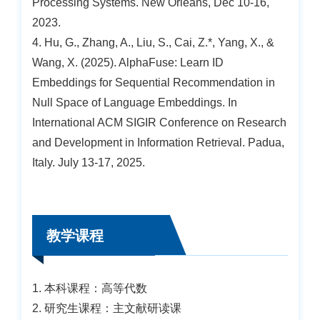
Processing Systems. New Orleans, Dec 10-16,
2023.
4. Hu, G., Zhang, A., Liu, S., Cai, Z.*, Yang, X., &
Wang, X. (2025). AlphaFuse: Learn ID
Embeddings for Sequential Recommendation in
Null Space of Language Embeddings. In
International ACM SIGIR Conference on Research
and Development in Information Retrieval. Padua,
Italy. July 13-17, 2025.
教学课程
1. 本科课程：高等代数
2. 研究生课程：主文献研读课