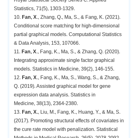
Statistics, 71(5), 1303-1329.
10.
Fan, X
., Zhang, Q., Ma, S., & Fang, K. (2021).
Conditional score matching for high-dimensional
partial graphical models. Computational Statistics
& Data Analysis, 153, 107066.
11.
Fan, X
., Fang, K., Ma, S., & Zhang, Q. (2020).
Integrating approximate single factor graphical
models. Statistics in Medicine, 39(2), 146-155.
12.
Fan, X
., Fang, K., Ma, S., Wang, S., & Zhang,
Q. (2019). Assisted graphical model for gene
expression data analysis. Statistics in
Medicine, 38(13), 2364-2380.
13.
Fan, X.
, Liu, M., Fang, K., Huang, Y., & Ma, S.
(2017). Promoting structural effects of covariates in
the cure rate model with penalization. Statistical
Methods in Medical Research, 26(5), 2078-2092.