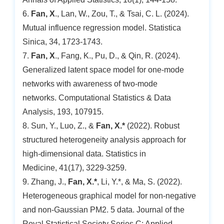
6.
Fan, X
., Lan, W., Zou, T., & Tsai, C. L. (2024).
Mutual influence regression model. Statistica
Sinica, 34, 1723-1743.
7.
Fan, X
., Fang, K., Pu, D., & Qin, R. (2024).
Generalized latent space model for one-mode
networks with awareness of two-mode
networks. Computational Statistics & Data
Analysis, 193, 107915.
8. Sun, Y., Luo, Z., &
Fan, X.*
(2022). Robust
structured heterogeneity analysis approach for
high‐dimensional data. Statistics in
Medicine, 41(17), 3229-3259.
9. Zhang, J.,
Fan, X.*
, Li, Y.*, & Ma, S. (2022).
Heterogeneous graphical model for non-negative
and non-Gaussian PM2. 5 data. Journal of the
Royal Statistical Society Series C: Applied