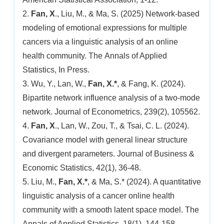
2.
Fan, X
., Liu, M., & Ma, S. (2025) Network-based
modeling of emotional expressions for multiple
cancers via a linguistic analysis of an online
health community. The Annals of Applied
Statistics, In Press.
3. Wu, Y., Lan, W.,
Fan, X.*
, & Fang, K. (2024).
Bipartite network influence analysis of a two-mode
network. Journal of Econometrics, 239(2), 105562.
4.
Fan, X
., Lan, W., Zou, T., & Tsai, C. L. (2024).
Covariance model with general linear structure
and divergent parameters. Journal of Business &
Economic Statistics, 42(1), 36-48.
5. Liu, M.,
Fan, X.*
, & Ma, S.* (2024). A quantitative
linguistic analysis of a cancer online health
community with a smooth latent space model. The
Annals of Applied Statistics, 18(1), 144-158.