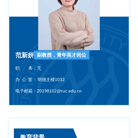
范新妍
副教授，青年英才岗位
职 务：
无
办 公 室：
明德主楼1032
电子邮箱：
20198102@ruc.edu.cn
教育背景