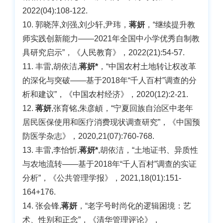
2022(04):108-122.
10. 郭晓萍,刘强,刘少轩,尹玮，
蒋妍
，“继续提升教
师实践创新能力——2021年全国中小学优秀自制教
具研究启示”，《人民教育》，2022(21):54-57.
11. 丰雷,胡依洁,
蒋妍*
，“中国农村土地转让权改革
的深化与突破——基于2018年“千人百村”调查的分
析和建议”，《中国农村经济》，2020(12):2-21.
12.
蒋妍
,张育铭,朱彦頔，“宁夏回族自治区中老年
居民医保使用和医疗消费现状调查研究”，《中国预
防医学杂志》，2020,21(07):760-768.
13. 丰雷,李怡忻,
蒋妍*
,胡依洁，“土地证书、异质性
与农地流转——基于2018年“千人百村”调查的实证
分析”，《公共管理学报》，2021,18(01):151-
164+176.
14. 张会锋,
蒋妍
，“老字号时尚化的逻辑困境：艺
术、性别和正念”，《清华管理评论》，