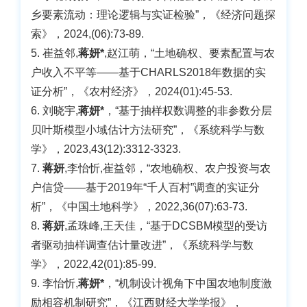
乡要素流动：理论逻辑与实证检验”，《经济问题探
索》，2024,(06):73-89.
5. 崔益邻,
蒋妍*
,赵江萌，“土地确权、要素配置与农
户收入不平等——基于CHARLS2018年数据的实
证分析”，《农村经济》，2024(01):45-53.
6. 刘晓宇,
蒋妍*
，“基于抽样权数调整的非参数分层
贝叶斯模型小域估计方法研究”，《系统科学与数
学》，2023,43(12):3312-3323.
7.
蒋妍
,李怡忻,崔益邻，“农地确权、农户投资与农
户信贷——基于2019年“千人百村”调查的实证分
析”，《中国土地科学》，2022,36(07):63-73.
8.
蒋妍
,孟珠峰,王天佳，“基于DCSBM模型的受访
者驱动抽样调查估计量改进”，《系统科学与数
学》，2022,42(01):85-99.
9. 李怡忻,
蒋妍*
，“机制设计视角下中国农地制度激
励相容机制研究”，《江西财经大学学报》，