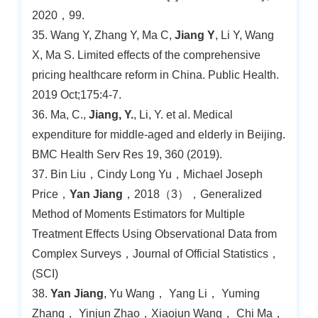
2020，99.
35. Wang Y, Zhang Y, Ma C,
Jiang Y
, Li Y, Wang
X, Ma S. Limited effects of the comprehensive
pricing healthcare reform in China. Public Health.
2019 Oct;175:4-7.
36. Ma, C.,
Jiang, Y.
, Li, Y. et al. Medical
expenditure for middle-aged and elderly in Beijing.
BMC Health Serv Res 19, 360 (2019).
37. Bin Liu，Cindy Long Yu，Michael Joseph
Price，
Yan Jiang
，2018（3），Generalized
Method of Moments Estimators for Multiple
Treatment Effects Using Observational Data from
Complex Surveys，Journal of Official Statistics，
(SCI)
38.
Yan Jiang
, Yu Wang， Yang Li， Yuming
Zhang， Yinjun Zhao，Xiaojun Wang， Chi Ma，