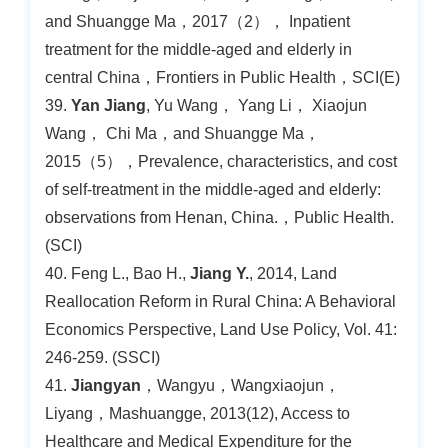
and Shuangge Ma，2017（2）， Inpatient
treatment for the middle-aged and elderly in
central China，Frontiers in Public Health，SCI(E)
39.
Yan Jiang
, Yu Wang， Yang Li， Xiaojun
Wang， Chi Ma，and Shuangge Ma，
2015（5），Prevalence, characteristics, and cost
of self-treatment in the middle-aged and elderly:
observations from Henan, China.，Public Health.
(SCI)
40. Feng L., Bao H.,
Jiang Y.
, 2014, Land
Reallocation Reform in Rural China: A Behavioral
Economics Perspective, Land Use Policy, Vol. 41:
246-259. (SSCI)
41.
Jiangyan
，Wangyu，Wangxiaojun，
Liyang，Mashuangge, 2013(12), Access to
Healthcare and Medical Expenditure for the