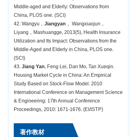
Middle-aged and Elderly: Observations from
China, PLOS one. (SCI)
42. Wangyu，
Jiangyan
， Wangxiaojun，
Liyang，Mashuangge, 2013(5), Health Insurance
Utilization and Its Impact: Observations from the
Middle-Aged and Elderly in China, PLOS one.
(SCI)
43.
Jiang Yan
, Feng Lei, Dan Mo, Tan Xueqin.
Housing Market Cycle in China: An Empirical
Study Based on Stock-Flow Model. 2010
International Conference on Management Science
& Engineering: 17th Annual Conference
Proceedings, 2010: 1671-1676. (EI/ISTP)
著作教材