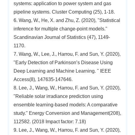
systems: application to power system and gas
pipeline systems. Cluster Computing (25), 1-18.
6. Wang, W., He, X. and Zhu, Z. (2020), "Statistical
inference for multiple change-point models."
Scandinavian Journal of Statistics (47), 1149-
1170.
7. Wang, W., Lee, J., Harrou, F. and Sun, Y. (2020),
"Early Detection of Parkinson’s Disease Using
Deep Learning and Machine Learning. " IEEE
Access(8), 147635-147646.
8. Lee, J., Wang, W., Harrou, F. and Sun, Y. (2020),
"Reliable solar irradiance prediction using
ensemble learning-based models: A comparative
study." Energy Conversion and Management(208),
112582. (2018 Impact factor: 7.18)
9. Lee, J., Wang, W., Harrou, F. and Sun, Y. (2020),