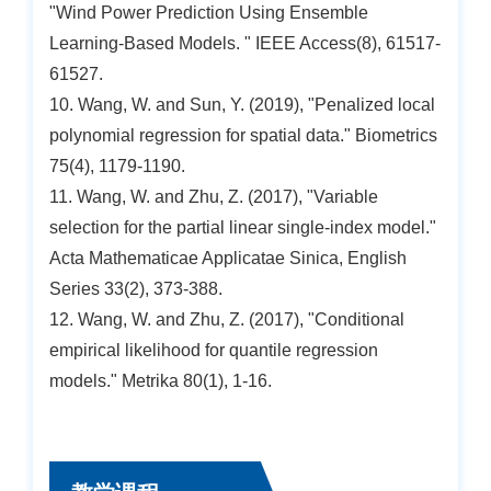
"Wind Power Prediction Using Ensemble
Learning-Based Models. " IEEE Access(8), 61517-
61527.
10. Wang, W. and Sun, Y. (2019), "Penalized local
polynomial regression for spatial data." Biometrics
75(4), 1179-1190.
11. Wang, W. and Zhu, Z. (2017), "Variable
selection for the partial linear single-index model."
Acta Mathematicae Applicatae Sinica, English
Series 33(2), 373-388.
12. Wang, W. and Zhu, Z. (2017), "Conditional
empirical likelihood for quantile regression
models." Metrika 80(1), 1-16.