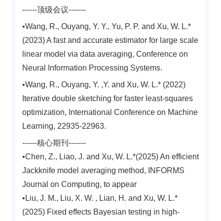
------顶级会议-------
•Wang, R., Ouyang, Y. Y., Yu, P. P. and Xu, W. L.*
(2023) A fast and accurate estimator for large scale
linear model via data averaging, Conference on
Neural Information Processing Systems.
•Wang, R., Ouyang, Y. ,Y. and Xu, W. L.* (2022)
Iterative double sketching for faster least-squares
optimization, International Conference on Machine
Learning, 22935-22963.
------核心期刊-------
•
Chen, Z., Liao, J. and Xu, W. L.*(2025) An efficient
Jackknife model averaging method, INFORMS
Journal on Computing, to appear
•Liu, J. M., Liu, X. W. , Lian, H. and Xu, W. L.*
(2025) Fixed effects Bayesian testing in high-