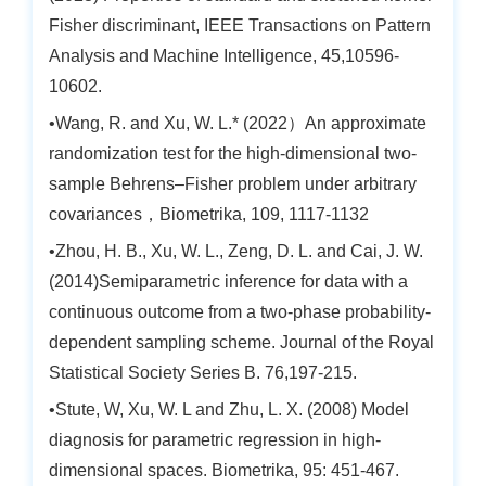
Fisher discriminant, IEEE Transactions on Pattern
Analysis and Machine Intelligence, 45,10596-
10602.
•Wang, R. and Xu, W. L.* (2022）An approximate
randomization test for the high-dimensional two-
sample Behrens–Fisher problem under arbitrary
covariances，Biometrika, 109, 1117-1132
•Zhou, H. B., Xu, W. L., Zeng, D. L. and Cai, J. W.
(2014)Semiparametric inference for data with a
continuous outcome from a two-phase probability-
dependent sampling scheme. Journal of the Royal
Statistical Society Series B. 76,197-215.
•Stute, W, Xu, W. L and Zhu, L. X. (2008) Model
diagnosis for parametric regression in high-
dimensional spaces. Biometrika, 95: 451-467.