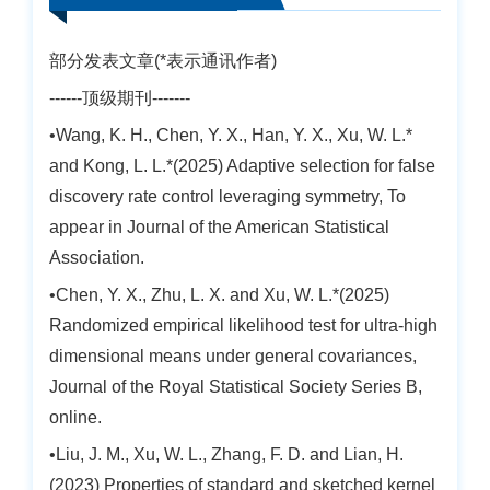
部分发表文章(*表示通讯作者)
------顶级期刊-------
•Wang, K. H., Chen, Y. X., Han, Y. X., Xu, W. L.*
and Kong, L. L.*(2025) Adaptive selection for false
discovery rate control leveraging symmetry, To
appear in Journal of the American Statistical
Association.
•Chen, Y. X., Zhu, L. X. and Xu, W. L.*(2025)
Randomized empirical likelihood test for ultra-high
dimensional means under general covariances,
Journal of the Royal Statistical Society Series B,
online.
•Liu, J. M., Xu, W. L., Zhang, F. D. and Lian, H.
(2023) Properties of standard and sketched kernel