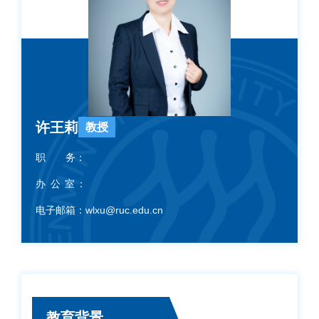
许王莉
教授
职 务：
办 公 室：
电子邮箱：
wlxu@ruc.edu.cn
教育背景