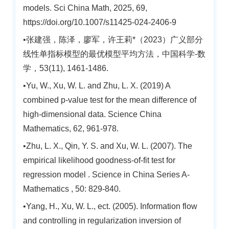
models. Sci China Math, 2025, 69,
https://doi.org/10.1007/s11425-024-2406-9
•张建强，陈泽，廖军，许王莉*（2023）广义部分
线性单指标模型的最优模型平均方法，中国科学-数
学，53(11), 1461-1486.
•Yu, W., Xu, W. L. and Zhu, L. X. (2019) A
combined p-value test for the mean difference of
high-dimensional data. Science China
Mathematics, 62, 961-978.
•Zhu, L. X., Qin, Y. S. and Xu, W. L. (2007). The
empirical likelihood goodness-of-fit test for
regression model . Science in China Series A-
Mathematics , 50: 829-840.
•Yang, H., Xu, W. L., ect. (2005). Information flow
and controlling in regularization inversion of