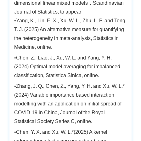
dimensional linear mixed models，Scandinavian
Journal of Statistics, to appear
•Yang, K., Lin, E. X., Xu, W. L., Zhu, L. P. and Tong,
T. J. (2025) An alternative measure for quantifying
the heterogeneity in meta-analysis, Statistics in
Medicine, online.
•Chen, Z., Liao, J., Xu, W. L. and Yang, Y. H.
(2024) Optimal model averaging for imbalanced
classification, Statistica Sinica, online.
•Zhang, J. Q., Chen, Z., Yang, Y. H. and Xu, W. L.*
(2024) Variable importance based interaction
modelling with an application on initial spread of
COVID-19 in China, Journal of the Royal
Statistical Society Series C, online.
•Chen, Y. X. and Xu, W. L.*(2025) A kernel
independence test using projection-based