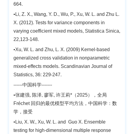
664.
•Li, Z. X., Wang, Y. D., Wu, P., Xu, W. L. and Zhu L.
X. (2012). Tests for variance components in
varying coefficient mixed models, Statistica Sinica,
22,123-148.
•Xu, W. L. and Zhu, L. X. (2009) Kernel-based
generalized cross validation in nonparametric
mixed-effects models. Scandinavian Journal of
Statistics, 36: 229-247.
------中国科学-------
•
张建强, 陈泽, 廖军, 许王莉*（2025），全局
Fréchet 回归的最优模型平均方法，中国科学：数
学，接受
•Liu, X. W., Xu, W. L. and Guo X. Ensemble
testing for high-dimensional multiple response