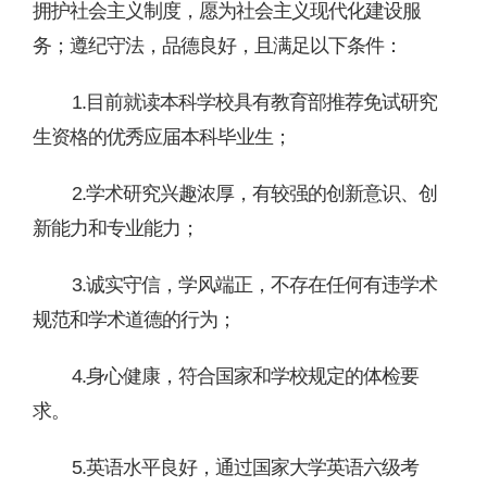
拥护社会主义制度，愿为社会主义现代化建设服
务；遵纪守法，品德良好，
且满足以下条件：
1.目前就读
本科
学校
具有
教育部推荐免试研究
生资格的优秀应届本科毕业生；
2.
学术
研究兴趣浓厚，有较强的创新意识、创
新能力和专业能力；
3
.诚实守信，学风端正，不存在任何有违学术
规范和学术
道德
的
行为；
4.
身心健康，符合国家和学校规定的体检要
求。
5
.
英语水平良好，通过国家大学英语六级考