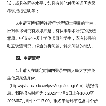
试，或具备同等水平，如具有其他种类英语国家级
考试成绩证明等；
6
.
申请直博
/硕博连读/学术型硕士项目的学生，
应对学术研究有浓厚兴趣，有从事学术研究的强烈
意愿。申请专业硕士学位项目的学生，应有较强的
独立调查研究、综合分析问题、解决问题的能力。
四、申请流程
1.
申请人
在规定时间内登录中国人民大学
推免
生信息采集系统
（
http://yjsfs.ruc.edu.cn/tp/zs/login/toLogin/tm
）填报信
息。我院报名时间为：
2026年
7月1日
上午
10:00
至
202
6
年
7月6日
下午
17:00。报名申请环节包含两个步