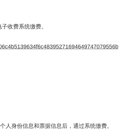
电子收费系统缴费。
506c4b5139634f6c48395271694649747079556b6f46424
报个人身份信息和票据信息后，通过系统缴费。