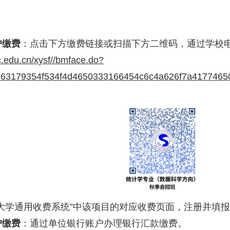
户缴费
：点击下方缴费链接或扫描下方二维码，通过学校
uc.edu.cn/xysf//bmface.do?
563179354f534f4d4650333166454c6c4a626f7a417746
民大学通用收费系统”中该项目的对应收费页面，注册并填
户缴费
：通过单位银行账户办理银行汇款缴费。