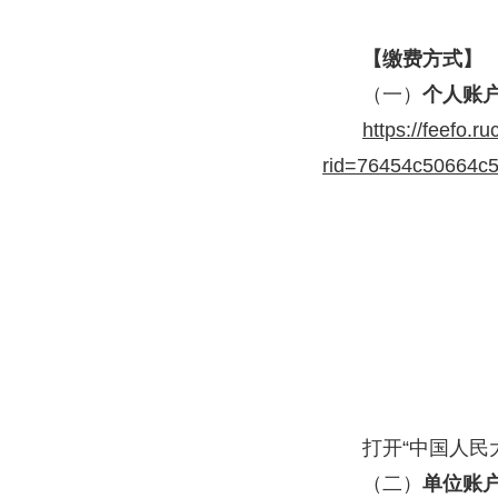
【缴费方式】
（一）
个人账
https://feefo.r
rid=76454c50664c
打开“中国人
（二）
单位账