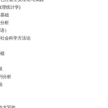
数理统计学)
法基础
计分析
英语）
与社会科学方法论
建模
算
序列分析
法
与论文写作