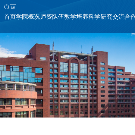
首页
学院概况
师资队伍
教学培养
科学研究
交流合
同等学力申请硕士学位