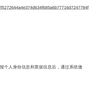
2f5272644a4e374d634f685a6b77716d7247784f6b6e45
填报个人身份信息和票据信息后，通过系统缴