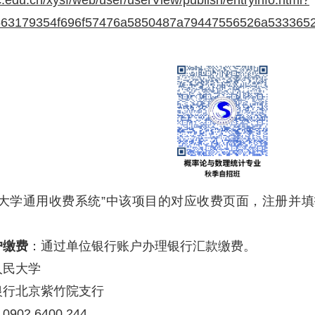
uc.edu.cn/xysf/web/user/userView/publish/entryinfo.html?
563179354f696f57476a5850487a79447556526a533365
民大学通用收费系统”中该项目的对应收费页面，注册并
户缴费
：
通过单位银行账户办理银行汇款缴费。
人民大学
银行北京紫竹院支行
902 6400 244