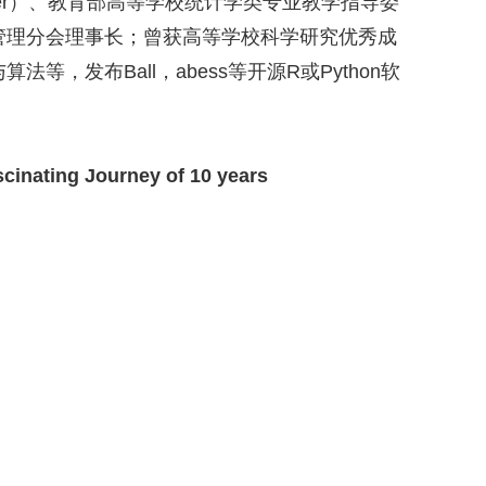
r
）、教育部高等学校统计学类专业教学指导委
管理分会理事长；曾获高等学校科学研究优秀成
与算法等，发布
Ball
，
abess
等开源
R
或
Python
软
ascinating Journey of 10 years