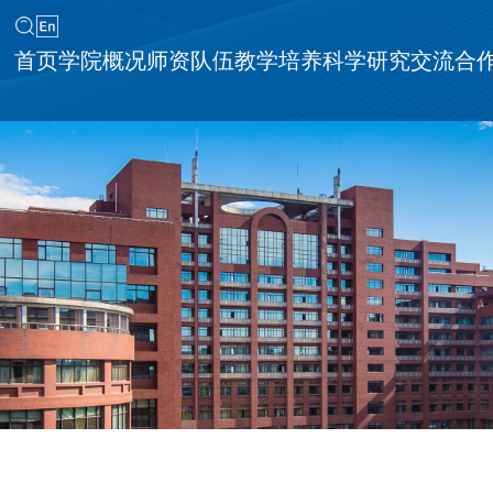
首页
学院概况
师资队伍
教学培养
科学研究
交流合
同等学力申请硕士学位