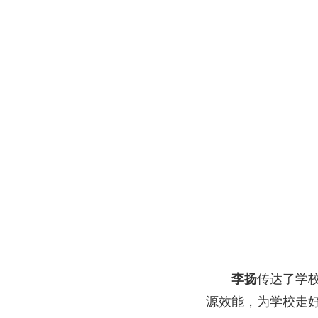
李扬
传达了学
源效能，为学校走