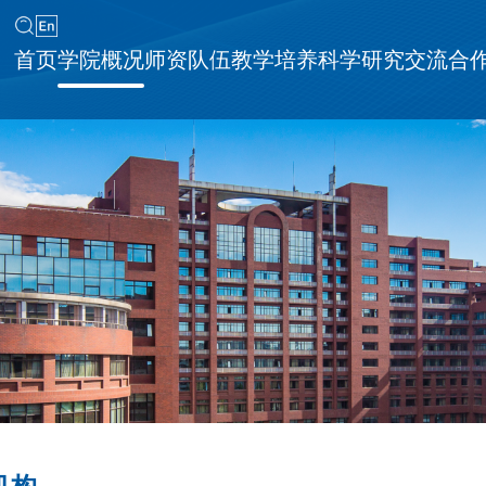
首页
学院概况
师资队伍
教学培养
科学研究
交流合
同等学力申请硕士学位