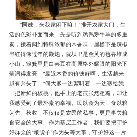
“阿妹，来我家闲下嘛！”推开农家大门，生
活的色彩扑面而来。先是听到鸡鸭鹅牛羊的多重
奏，接着闻到特殊浓郁的木香味，屋檐下是辣椒
串红得像过年的鞭炮，院坝里是金黄的苞谷堆成
小山，簸箕里是白芸豆在高原格外耀眼的阳光下
莹润得发亮。“最近木香的价钱好啊，生活越来
越有奔头了。”何大爹一边絮叨着，一边塞给我
一把新鲜的核桃，他手上的老茧虽然粗糙，却让
我感受到了最朴素的幸福。民以食为天，食以粮
为先。秋收，不仅仅是农民的私事，更是事关粮
食安全的大事。作为基层工作者，我们要把守护
好群众的“粮袋子”作为头等大事，守护好这一片