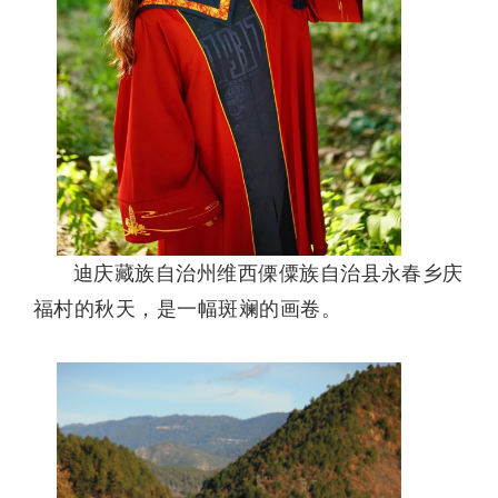
迪庆藏族自治州维西傈僳族自治县永春乡庆
福村的秋天，是一幅斑斓的画卷。