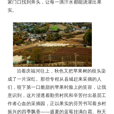
家门口找到奔头，让每一滴汗水都能浇灌出果
实。
沿着庆福河往上，秋色又把苹果树的枝头染
成了一片深红。那些专程从县城赶来采摘的人
们，咬下第一口脆甜的苹果时脸上的笑容，让我
意识到，这片浸透着勤劳村民和辛苦付出基层工
作者心血的采摘园，正以果实的芬芳书写着乡村
振兴的四季飘香——盛夏的蓝莓挂满白霜、秋天