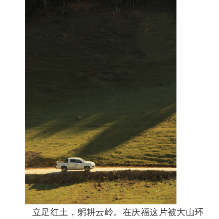
立足红土，躬耕云岭。在庆福这片被大山环