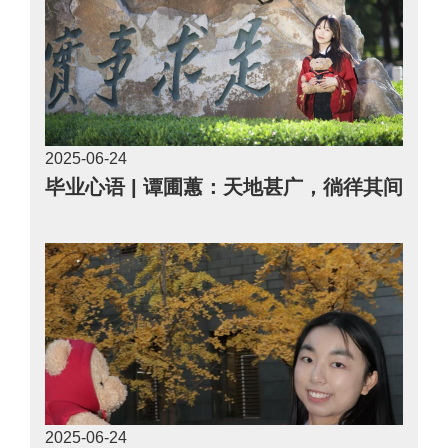
2025-06
24
毕业心语 | 谭圃蕙：天地甚广，徜徉其间
2025-06
24