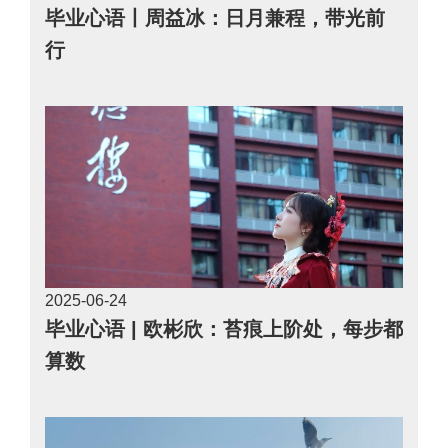
毕业心语丨周益冰：日月兼程，带光前
行
2025-06
24
毕业心语 | 欧彬欣：苔痕上阶处，每步都
算数