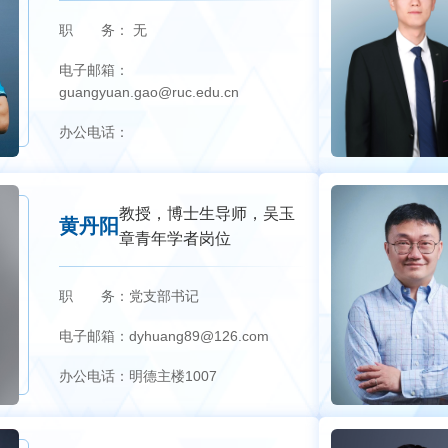
职 务：
无
电子邮箱：
guangyuan.gao@ruc.edu.cn
办公电话：
教授，博士生导师，吴玉
黄丹阳
章青年学者岗位
职 务：
党支部书记
电子邮箱：
dyhuang89@126.com
办公电话：
明德主楼1007