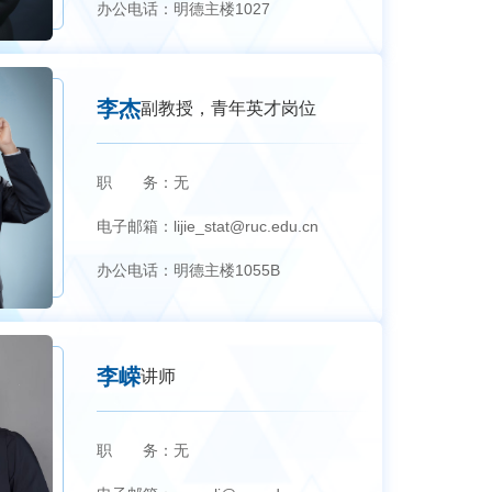
办公电话：
明德主楼1027
李杰
副教授，青年英才岗位
职 务：
无
电子邮箱：
lijie_stat@ruc.edu.cn
办公电话：
明德主楼1055B
李嵘
讲师
职 务：
无