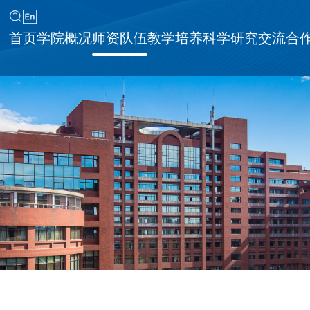
首页
学院概况
师资队伍
教学培养
科学研究
交流合
同等学力申请硕士学位