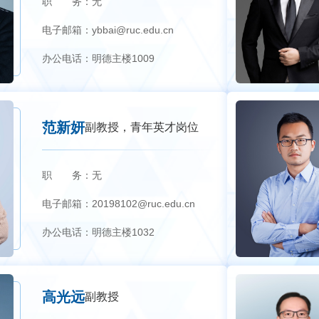
职 务：
无
电子邮箱：
ybbai@ruc.edu.cn
办公电话：
明德主楼1009
范新妍
副教授，青年英才岗位
职 务：
无
电子邮箱：
20198102@ruc.edu.cn
办公电话：
明德主楼1032
高光远
副教授